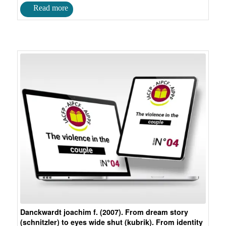
Danckwardt joachim f. (2007). From dream story
(schnitzler) to eyes wide shut (kubrik). From identity