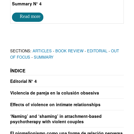
Summary N° 4
SECTIONS:
ARTICLES
-
BOOK REVIEW
-
EDITORIAL
-
OUT
OF FOCUS
-
SUMMARY
ÍNDICE
Editorial N° 4
Violencia de pareja en la colusión obsesiva
Effects of violence on intimate relationships
‘Naming’ and ‘shaming’ in attachment-based
psychotherapy with violent couples
El pigmalionismo como una forma de relación perversa