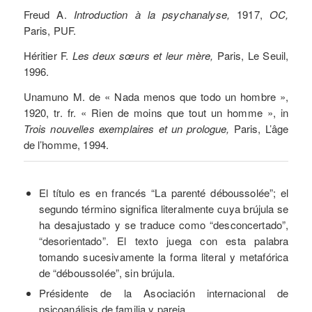
Freud A.
Introduction à la psychanalyse,
1917,
OC,
Paris, PUF.
Héritier F.
Les deux sœurs et leur mère,
Paris, Le Seuil,
1996.
Unamuno M. de « Nada menos que todo un hombre »,
1920, tr. fr. « Rien de moins que tout un homme », in
Trois nouvelles exemplaires et un prologue,
Paris, L’âge
de l’homme, 1994.
El título es en francés “La parenté déboussolée”; el
segundo término significa literalmente cuya brújula se
ha desajustado y se traduce como “desconcertado”,
“desorientado”. El texto juega con esta palabra
tomando sucesivamente la forma literal y metafórica
de “déboussolée”, sin brújula.
Présidente de la Asociación internacional de
psicoanálisis de familia y pareja.