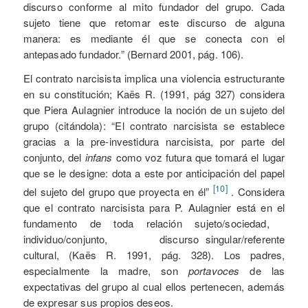
discurso conforme al mito fundador del grupo. Cada
sujeto tiene que retomar este discurso de alguna
manera: es mediante él que se conecta con el
antepasado fundador.” (Bernard 2001, pág. 106).
El contrato narcisista implica una violencia estructurante
en su constitución; Kaës R. (1991, pág 327) considera
que Piera Aulagnier introduce la noción de un sujeto del
grupo (citándola): “El contrato narcisista se establece
gracias a la pre-investidura narcisista, por parte del
conjunto, del
infans
como voz futura que tomará el lugar
que se le designe: dota a este por anticipación del papel
[10]
del sujeto del grupo que proyecta en él”
. Considera
que el contrato narcisista para P. Aulagnier está en el
fundamento de toda relación sujeto/sociedad,
individuo/conjunto, discurso singular/referente
cultural, (Kaës R. 1991, pág. 328). Los padres,
especialmente la madre, son
portavoces
de las
expectativas del grupo al cual ellos pertenecen, además
de expresar sus propios deseos.