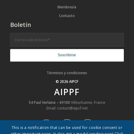
Membresía
Contacto
Boletín
Términos y condiciones
© 2026 AIPCF
AIPPF
54 Paul Verlaine – 69100
Villeurbanne, France
Email: contact@aipcf.net
This is a notification that can be used for cookie consent or
other important news. It also got a modal window now! Click