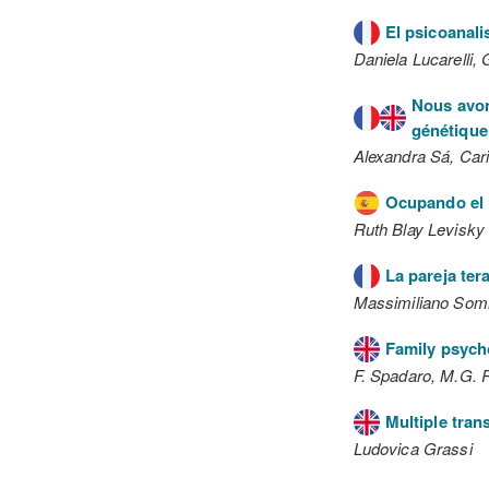
El psicoanalis
Daniela Lucarelli,
Nous avon
génétique
Alexandra Sá, Car
Ocupando el l
Ruth Blay Levisky
La pareja tera
Massimiliano Som
Family psycho
F. Spadaro, M.G. Re
Multiple tran
Ludovica Grassi