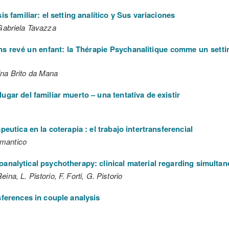
is familiar: el setting analítico y Sus variaciones
 Gabriela Tavazza
s revé un enfant: la Thérapie Psychanalitique comme un setti
ina Brito da Mana
ugar del familiar muerto – una tentativa de existir
peutica en la coterapia : el trabajo intertransferencial
mantico
analytical psychotherapy: clinical material regarding simulta
ina, L. Pistorio, F. Forti, G. Pistorio
sferences in couple analysis