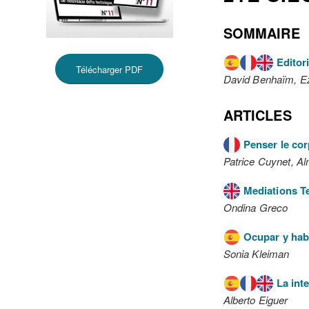
SOMMAIRE
Editori
Télécharger PDF
David Benhaïm, Ez
ARTICLES
Penser le cor
Patrice Cuynet, A
Mediations Te
Ondina Greco
Ocupar y habi
Sonia Kleiman
La int
Alberto Eiguer