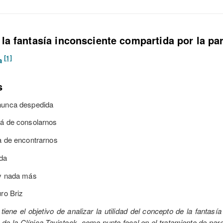
 la fantasía inconsciente compartida por la pa
[1]
la
s
nunca despedida
rá de consolarnos
a de encontrarnos
ida
 y nada más
uro Briz
tiene el objetivo de analizar la utilidad del concepto de la fantasía
 de la Clínica Tavistock, como punto focal en el tratamiento de par