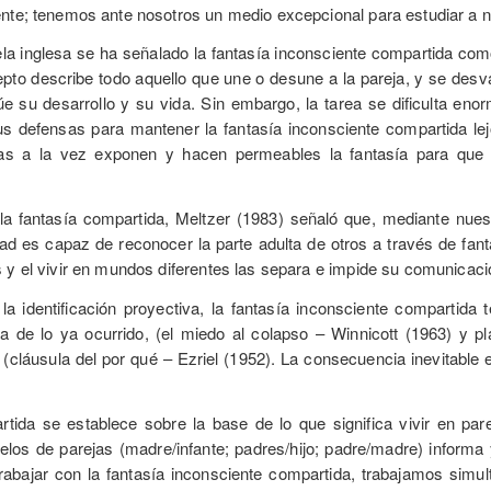
nte; tenemos ante nosotros un medio excepcional para estudiar a nue
la inglesa se ha señalado la fantasía inconsciente compartida com
epto describe todo aquello que une o desune a la pareja, y se des
úe su desarrollo y su vida. Sin embargo, la tarea se dificulta e
s defensas para mantener la fantasía inconsciente compartida lejo
as a la vez exponen y hacen permeables la fantasía para que pu
a fantasía compartida, Meltzer (1983) señaló que, mediante nuestra
ad es capaz de reconocer la parte adulta de otros a través de fan
 y el vivir en mundos diferentes las separa e impide su comunicaci
a identificación proyectiva, la fantasía inconsciente compartida 
 de lo ya ocurrido, (el miedo al colapso – Winnicott (1963) y pl
 (cláusula del por qué – Ezriel (1952). La consecuencia inevitable 
tida se establece sobre la base de lo que significa vivir en pare
los de parejas (madre/infante; padres/hijo; padre/madre) informa 
trabajar con la fantasía inconsciente compartida, trabajamos sim