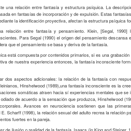
iste una relación entre fantasía y estructura psíquica. La descri
sada en fantasías de incorporación y de expulsión. Estas fantasías
diante la identificación proyectiva, afectan la estructura psíquica f
na relación entre fantasía y pensamiento. Klein, [Segal, 1990]
scientes. Para Segal (1990) el origen del pensamiento descansa en 
ra que el pensamiento se basa y deriva de la fantasía.
quica está compuesta por contenidos primarios, si es una grabación 
etiva de nuestra experiencia entonces, la fantasía inconsciente form
r dos aspectos adicionales: la relación de la fantasía con respue
einianos, Hinshelwood (1989),una fantasía inconsciente es la creen
aciones somáticas atraen hacia sí experiencias mentales que se i
odiado de acuerdo a la sensación que produzca, Hinshelwood (1989
corporales. Avances en neurociencia sostienen que las primera
E. Scharff (1998), la relación sexual del adulto recrea la relación
entos fuertes en la pareja.
er de ilusión o realidad de la fantasía, Isaacs (in King and Steiner,