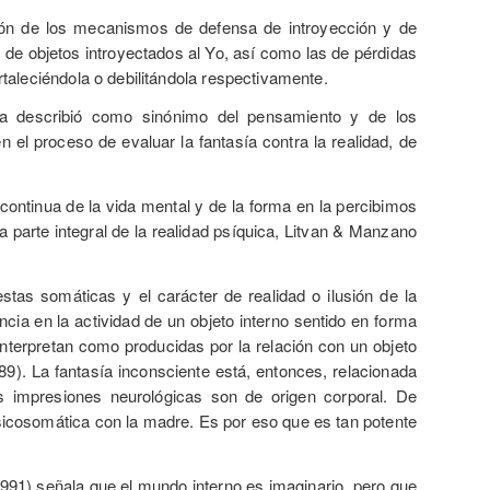
pción de los mecanismos de defensa de introyección y de
 de objetos introyectados al Yo, así como las de pérdidas
ortaleciéndola o debilitándola respectivamente.
 la describió como sinónimo del pensamiento y de los
el proceso de evaluar la fantasía contra la realidad, de
continua de la vida mental y de la forma en la percibimos
a parte integral de la realidad psíquica, Litvan & Manzano
stas somáticas y el carácter de realidad o ilusión de la
cia en la actividad de un objeto interno sentido en forma
nterpretan como producidas por la relación con un objeto
). La fantasía inconsciente está, entonces, relacionada
s impresiones neurológicas son de origen corporal. De
 psicosomática con la madre. Es por eso que es tan potente
 1991) señala que el mundo interno es imaginario, pero que