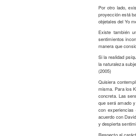
Por otro lado, ex
proyección está ba
objetales del Yo me
Existe también u
sentimientos incon
manera que conside
Si la realidad psí
la naturaleza subj
(2005)
Quisiera contempla
misma. Para los Kl
concreta. Las sens
que será amado y 
con experiencias 
acuerdo con David 
y despierta sentimi
Respecto al caráct