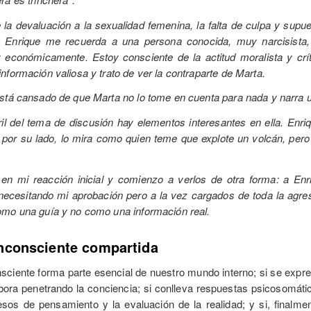
la devaluación a la sexualidad femenina, la falta de culpa y supues
Enrique me recuerda a una persona conocida, muy narcisista, 
y económicamente. Estoy consciente de la actitud moralista y crít
nformación valiosa y trato de ver la contraparte de Marta.
está cansado de que Marta no lo tome en cuenta para nada y narra 
il del tema de discusión hay elementos interesantes en ella. Enriq
 por su lado, lo mira como quien teme que explote un volcán, pero
en mi reacción inicial y comienzo a verlos de otra forma: a E
ecesitando mi aprobación pero a la vez cargados de toda la agresi
omo una guía y no como una información real.
inconsciente compartida
onsciente forma parte esencial de nuestro mundo interno; si se expr
bora penetrando la conciencia; si conlleva respuestas psicosomátic
cesos de pensamiento y la evaluación de la realidad; y si, final