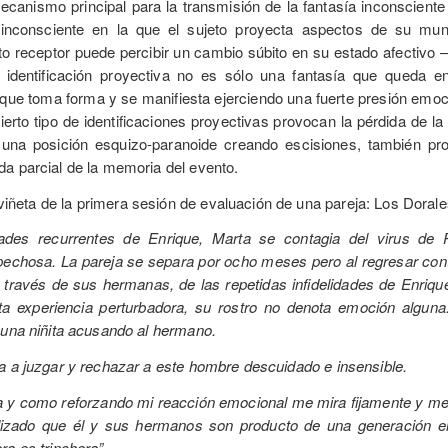
ecanismo principal para la transmisión de la fantasía inconsciente
inconsciente en la que el sujeto proyecta aspectos de su mun
eto receptor puede percibir un cambio súbito en su estado afectivo
a identificación proyectiva no es sólo una fantasía que queda 
 que toma forma y se manifiesta ejerciendo una fuerte presión emoc
ierto tipo de identificaciones proyectivas provocan la pérdida de l
 una posición esquizo-paranoide creando escisiones, también pr
a parcial de la memoria del evento.
ñeta de la primera sesión de evaluación de una pareja: Los Dorale
idades recurrentes de Enrique, Marta se contagia del virus de
chosa. La pareja se separa por ocho meses pero al regresar conti
través de sus hermanas, de las repetidas infidelidades de Enrique
ta experiencia perturbadora, su rostro no denota emoción alguna
 una niñita acusando al hermano.
a a juzgar y rechazar a este hombre descuidado e insensible.
 y como reforzando mi reacción emocional me mira fijamente y me di
lizado que él y sus hermanos son producto de una generación en
ra es trinchera”.