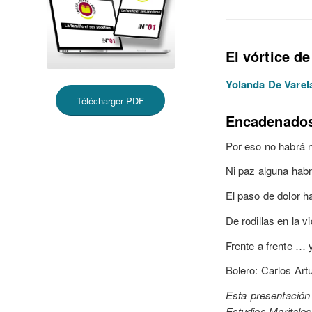
El vórtice de
Yolanda De Vare
Télécharger PDF
Encadenado
Por eso no habrá 
Ni paz alguna hab
El paso de dolor h
De rodillas en la v
Frente a frente …
Bolero: Carlos Art
Esta presentación 
Estudios Maritales