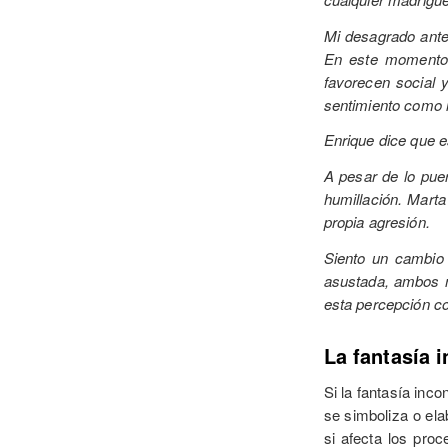
Mi desagrado ante 
En este momento 
favorecen social 
sentimiento como i
Enrique dice que 
A pesar de lo puer
humillación. Marta
propia agresión.
Siento un cambio 
asustada, ambos n
esta percepción c
La fantasía 
Si la fantasía inc
se simboliza o ela
si afecta los pro