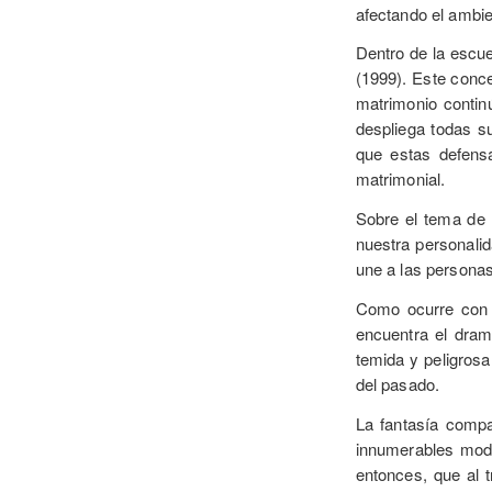
afectando el ambie
Dentro de la escue
(1999). Este conc
matrimonio contin
despliega todas su
que estas defens
matrimonial.
Sobre el tema de l
nuestra personalid
une a las personas
Como ocurre con l
encuentra el drama
temida y peligrosa
del pasado.
La fantasía compar
innumerables mode
entonces, que al 