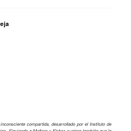
reja
 inconsciente compartida, desarrollado por el Instituto de
ejas. Siguiendo a Meltzer y Fisher, sugiero también que la