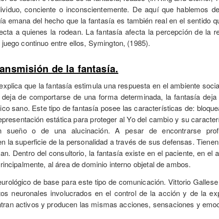
dividuo, conciente o inconscientemente. De aquí que hablemos de 
asía emana del hecho que la fantasía es también real en el sentido
ecta a quienes la rodean. La fantasía afecta la percepción de la re
 juego continuo entre ellos, Symington, (1985).
ansmisión de la fantasía.
xplica que la fantasía estimula una respuesta en el ambiente socia
 deja de comportarse de una forma determinada, la fantasía deja 
ico sano. Este tipo de fantasía posee las características de: bloque
presentación estática para proteger al Yo del cambio y su caracterí
un sueño o de una alucinación. A pesar de encontrarse prof
n la superficie de la personalidad a través de sus defensas. Tienen
an. Dentro del consultorio, la fantasía existe en el paciente, en e
principalmente, al área de dominio interno objetal de ambos.
rológico de base para este tipo de comunicación. Vittorio Gallese
tos neuronales involucrados en el control de la acción y de la 
tran activos y producen las mismas acciones, sensaciones y emocio