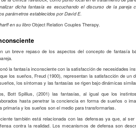
alizar dicha fantasía es escuchando el discurso de la pareja 
los parámetros establecidos por David E.
harff en su libro
Object Relation Couples Therapy
.
inconsciente
con un breve repaso de los aspectos del concepto de fantasía b
pareja.
ionó la fantasía inconsciente con la satisfacción de necesidades inst
 que los sueños, Freud (1900), representan la satisfacción de un 
sueños, los síntomas y las fantasías se rigen bajo dinámicas simila
os, Bott Spillius, (2001) las fantasías, al igual que los instin
aborados hasta penetrar la conciencia en forma de sueños o imag
a primaria y los sueños son el medio para transformarlas.
ciente también está relacionada con las defensas ya que, al ser l
fensa contra la realidad. Los mecanismos de defensa son descri