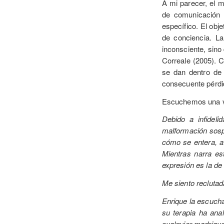
A mi parecer, el m
de comunicación 
específico. El obj
de conciencia. L
inconsciente, sino
Correale (2005). C
se dan dentro de
consecuente pérdid
Escuchemos una vi
Debido a infidel
malformación sospe
cómo se entera, a 
Mientras narra es
expresión es la de
Me siento reclutad
Enrique la escucha
su terapia ha ana
cualquier madrigue